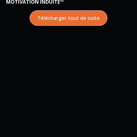
MOTIVATION INDUITE™
Télécharger tout de suite
LA SÉRIE DE VIDEO GRATUITE :
« Entrainé pour réussir » qui vous
permettra d’atteindre vos objectifs personnels et
professionnels.
10 erreurs à absolument
éviter pour vos projets